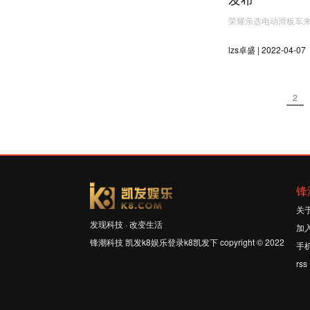
荣耀亲选电动滑板车
lzs卓盛 | 2022-04-07
2
锋
关
发现科技 · 改变生活
加
锋潮科技 凯发k8娱乐登录k8凯发下 copyright © 2022
手
rss