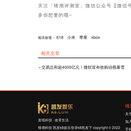
关注「锋潮评测室」微信公众号【微信号：fe
多你想要的哦~
分享
618
赞
小米
苹果
xbox
相关标签：
相关文章
交易总和超4000亿元！微软宣布收购动视暴雪
锋
关
发现科技 · 改变生活
加
锋潮科技 凯发k8娱乐登录k8凯发下 copyright © 2022
手