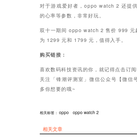
对于游戏爱好者，oppo watch 2
的心率等参数，非常好玩。
双十一期间 oppo watch 2 售价 999 元
为 1299 元和 1799 元，值得入手。
购买链接：
喜欢数码科技资讯的你，就记得点击订阅
关注「锋潮评测室」微信公众号【微信号：fe
多你想要的哦~
分享
oppo
赞
oppo watch 2
相关标签：
相关文章