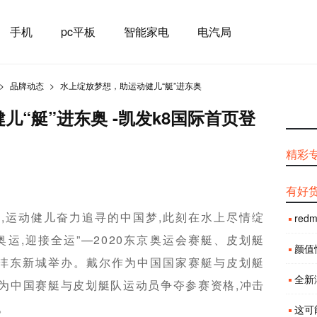
手机
pc平板
智能家电
电汽局
品牌动态
水上绽放梦想，助运动健儿“艇”进东奥
“艇”进东奥 -凯发k8国际首页登
精彩
有好
,运动健儿奋力追寻的中国梦,此刻在水上尽情绽
red
备战奥运,迎接全运”—2020东京奥运会赛艇、皮划艇
颜值性
沣东新城举办。戴尔作为中国国家赛艇与皮划艇
全新渐
为中国赛艇与皮划艇队运动员争夺参赛资格,冲击
。
这可