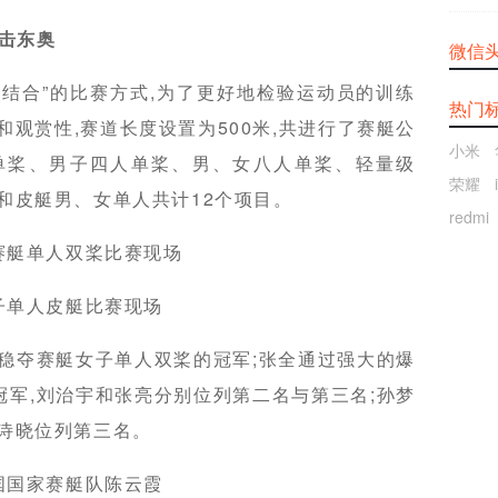
冲击东奥
微信
结合”的比赛方式,为了更好地检验运动员的训练
热门
和观赏性,赛道长度设置为500米,共进行了赛艇公
小米
单桨、男子四人单桨、男、女八人单桨、轻量级
荣耀
和皮艇男、女单人共计12个项目。
redmi
赛艇单人双桨比赛现场
子单人皮艇比赛现场
稳夺赛艇女子单人双桨的冠军;张全通过强大的爆
军,刘治宇和张亮分别位列第二名与第三名;孙梦
徐诗晓位列第三名。
国国家赛艇队陈云霞