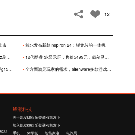
12
器上市
戴尔发布新款inspiron 24：锐龙芯的一体机
99元
12代酷睿 3k显示屏，售价5499元，戴尔灵越16 pro开售
游戏本
全方面满足玩家的需求，alienware多款游戏设备发布
锋潮科技
关于凯发k8娱乐登录k8凯发下
加入凯发k8娱乐登录k8凯发下
2022
手机
pc平板
智能家电
电汽局