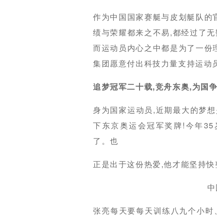
作为中国国家赛艇与皮划艇队的官
绩与荣耀都来之不易,都经过了无
而运动员内心之中都是为了一份理
集团愿意付出科技力量支持运动员
追梦冠军二十载,竞舟东奥,为国
身为国家运动员,近期最大的梦想
下东京奥运会冠军奖牌!今年35
了。也
正是出于这份热爱,他才能坚持快
中
张亮每天要每天训练八九个小时