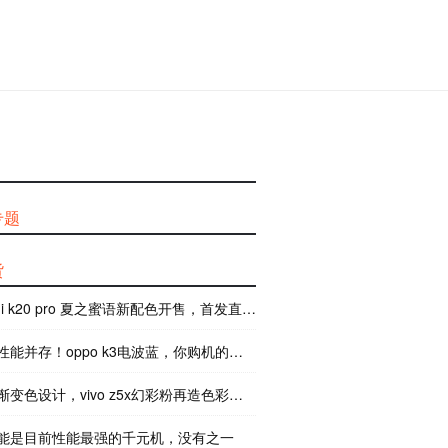
专题
货
mi k20 pro 夏之蜜语新配色开售，首发直降 300 元
能并存！oppo k3电波蓝，你购机的新选择
变色设计，vivo z5x幻彩粉再造色彩美学
能是目前性能最强的千元机，没有之一