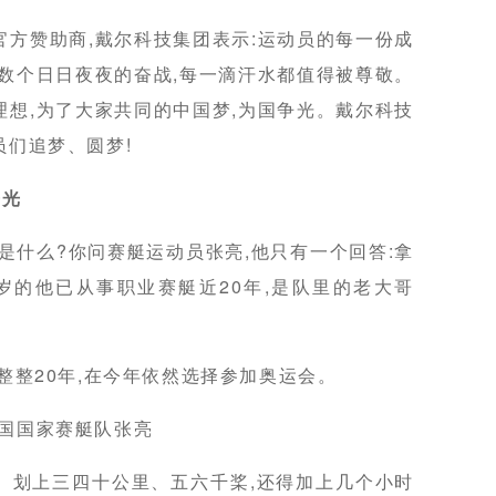
方赞助商,戴尔科技集团表示:运动员的每一份成
数个日日夜夜的奋战,每一滴汗水都值得被尊敬。
想,为了大家共同的中国梦,为国争光。戴尔科技
们追梦、圆梦!
争光
是什么?你问赛艇运动员张亮,他只有一个回答:拿
岁的他已从事职业赛艇近20年,是队里的老大哥
整整20年,在今年依然选择参加奥运会。
国国家赛艇队张亮
、划上三四十公里、五六千桨,还得加上几个小时