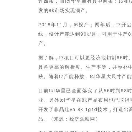
过四条，而tcl华星拥有其中两条：t6
发的8k市场实现满产。
2018年11月，t6投产；两年后，t7开
线，设计产能达到90k/月，可用于生产
产。
据了解，t7项目可以更经济地切割65吋
具备更高的解析度、生产率等，并弥补中
缺。随着t7产能释放，tcl华星大尺寸
目前tcl华星已全面落实了从55吋到9
业。另外tcl华星在8k产品布局也已取
开发了非晶硅va 8k 1g1d技术，打
品。（来源：经济观察网）