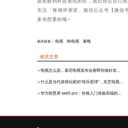
喜欢数码科技资讯的你，就记得点击订阅
关注「锋潮评测室」微信公众号【微信号：fe
多你想要的哦~
分享
电视
赞
8k电视
春晚
相关标签：
相关文章
电视怎么选，索尼电视发布会都帮你做好攻略了
什么是当代游戏玩家的“快乐星球”，东芝电视为大屏畅玩游戏提供“正解”
华为智慧屏 se65 pro：价格入门体验高端的诚意之作