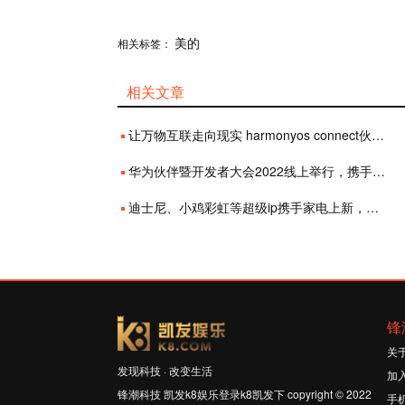
分享
美的
赞
相关标签：
相关文章
让万物互联走向现实 harmonyos connect伙伴峰会于厦门举办
华为伙伴暨开发者大会2022线上举行，携手美的为商用办公行业注入新活力
迪士尼、小鸡彩虹等超级ip携手家电上新，京东618抢精品好物！
锋
关
发现科技 · 改变生活
加
锋潮科技 凯发k8娱乐登录k8凯发下 copyright © 2022
手