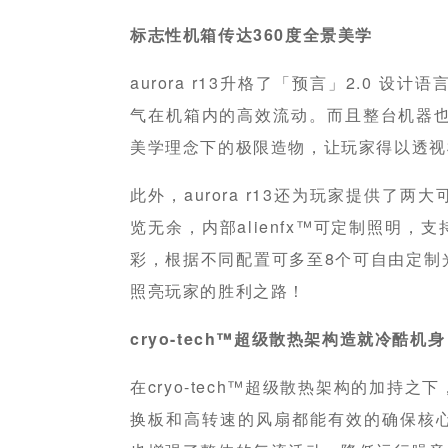
标志性机箱传达
360度全景美学
aurora r13升格了「预言」2.0 
气在机箱内的高效流动。而且整台机器也
美学理念下的极限造物，让玩家得以透视
此外，aurora r13还为玩家提供了
览无余，内部alienfx™可定制照明，支
彩，根据不同配置可多至8个可自由定制
照亮玩家的胜利之路！
cryo-tech
™
超级散热架构
造就冷酷
机身
在cryo-tech™超级散热架构的加持之下
换板和高转速的风扇都能有效的确保核