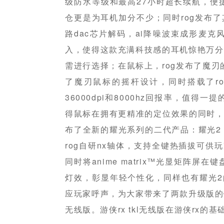
级防水等级和最高27小时超长续航，便
仓更是为耳机加分不少；同时rog发布了
路dac芯片解码，ai降噪波束成形麦
入，使得这款充满科技感的耳机惊艳万分，
需进行选择；在鼠标上，rog发布了魔刃
了魔刃鼠标的摇杆设计，同时搭载了rog
36000dpi和8000hz回报率，值得一提的
得鼠标在拥有更精准的定位效果的同时，
布了全新的耀光系列的二代产品：耀光2 
rog自研nx轴体，支持全键热插拔可供
同时将anime matrix™光显矩阵
灯效，彰显年轻个性化，同样也有耀光2
应玩家呼声，为大家带来了两款升级版的键盘：
无线版。游侠rx tkl无线版在游侠rx的基