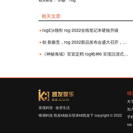
相关文章
rog幻x领衔 rog 2022全线笔记本硬核升级
创·新极竞，rog 2022新品发布会盛大召开，全新外设装备高能亮相
《神秘海域》官宣定档 rog枪神6 呈现沉浸式视听体验
锋
关
发现科技 · 改变生活
加
锋潮科技 凯发k8娱乐登录k8凯发下 copyright © 2022
手
rss