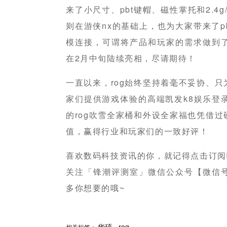
来了小尺寸、pbt键帽、磁性掌托和2.4
则在游侠nx的基础上，也为大家带来了pb
模连接，可谓将产品和玩家的需求做到
在2月中旬陆续亮相，尽请期待！
一直以来，rog始终坚持着毫不妥协、
家们提供游戏体验的高端凯发k8娱乐登
的rog吹雪全家桶和外设全家福也凭借
值，赢得行业和玩家们的一致好评！
喜欢数码科技资讯的你，就记得点击订阅
关注「锋潮评测室」微信公众号【微信号：fe
多你想要的哦~
分享
华硕
赞
rog
相关标签：