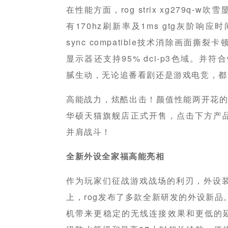
在性能方面，rog strix xg279q-w吹
有170hz刷新率及1ms gtg灰阶响
sync compatible技术消除画面
显示器还支持95% dci-p3色域。并符合ve
腻生动，无论追番看剧还是游戏电竞，都
高能战力，炫酷出击！颜值性能两开花的
华硕天猫旗舰店正式开售，点击下方产品链
并肩战斗！
全新外设全家福高能亮相
作为玩家们征战游戏战场的利刃，外设
上，rog发布了多款全新研发的外设新品。
机带来更稳定的无线连接效果和更低的延迟