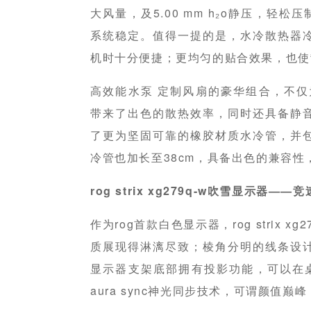
大风量，及5.00 mm h₂o静压，轻
系统稳定。值得一提的是，水冷散热器
机时十分便捷；更均匀的贴合效果，也使
高效能水泵 定制风扇的豪华组合，不仅为rog 
带来了出色的散热效率，同时还具备静
了更为坚固可靠的橡胶材质水冷管，并
冷管也加长至38cm，具备出色的兼容
rog strix xg279q-w吹雪显示器—
作为rog首款白色显示器，rog strix 
质展现得淋漓尽致；棱角分明的线条设
显示器支架底部拥有投影功能，可以在桌面
aura sync神光同步技术，可谓颜值巅峰