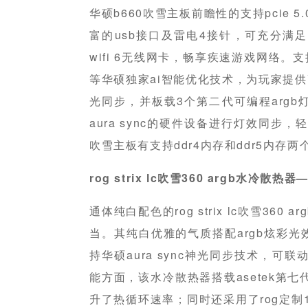
华硕b660吹雪主板前瞻性的支持pcie 
富的usb接口及雷电4接针，可充分满足
wifi 6无线网卡，畅享疾速游戏网络。支
等华硕独家ai智能优化技术，为玩家提供高
光同步，并板载3个第二代可编程arg
aura sync的硬件设备进行灯效同步
吹雪主板有支持ddr4内存和ddr5内
rog strix lc吹雪360 argb水冷
通体纯白配色的rog strix lc吹雪36
当。其纯白优雅的气质搭配argb炫彩
持华硕aura sync神光同步技术，可
能方面，该水冷散热器搭载asetek第七
升了热循环速率；同时还采用了rog定制12