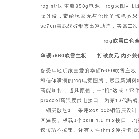
rog strix 雷鹰850g电源、rog
版外设，带给玩家无与伦比的惊艳效果
se7en雪武战姬形态出道助阵，实属二
rog吹雪白色
华硕b660吹雪主板——打破次元 内外兼
备受年轻玩家喜爱的华硕b660吹雪主
和信仰满满的rog电竞图腾，尽显新潮
高能加持，超凡颜值，一“机”达成！它采用1
procool高强度供电接口，为第12代
上铜层散热3 ，采用2oz pcb铜箔层
区温度。板载3个pcie 4.0 m.2接
速传输不掉速。还有人性化m.2便捷卡扣