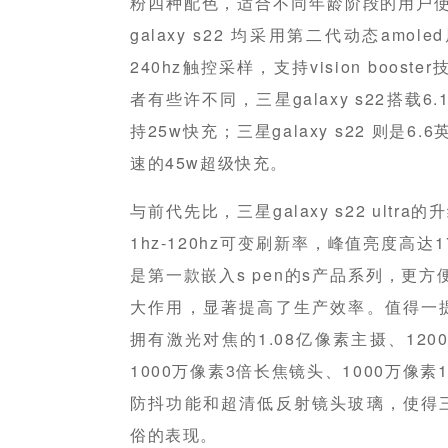
粉四种配色，适合不同年龄阶段的用户使用。
galaxy s22 均采用第二代动态amo
240hz触控采样，支持vision boo
者有些许不同，三星galaxy s22搭载6
持25w快充；三星galaxy s22 则是6
速的45w超级快充。
与前代先比，三星galaxy s22 ult
1hz-120hz可变刷新率，峰值亮度高达175
是第一款嵌入s pen的s产品系列，更方
大作用，显著提高了生产效率。值得一提的是，
拥有激光对焦的1.08亿像素主摄、12
1000万像素3倍长焦镜头、1000万像
防抖功能和超清低反射镜头玻璃，使得三星ga
俗的表现。