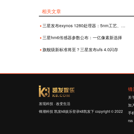
相关文章
三星发布exynos 1280处理器：5nm工艺、支持1.08亿像素主摄
三星hm6传感器参数公布：一亿像素新选择
旗舰级新标准将至？三星发布ufs 4.0闪存
锋
关
发现科技 · 改变生活
加
锋潮科技 凯发k8娱乐登录k8凯发下 copyright © 2022
手
rss