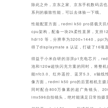
除此之外，京东之家、京东手机数码店也将同
系列的极致性能，可以去体验一下哦。
性能配置方面，redmi k50 pro搭载天玑
cpu架构，配备一块2k柔性直屏，支持12
hdr10 等，分辨率为3200×1440，pp
得了displaymate a 认证，打破了16
得益于小米自研的澎湃p1充电芯片，redmi
池和120w超快闪充方案的同时，将整机
能nfc3.0、红外遥控、蓝牙5.3、x
像方面，redmi k50 pro的后置相机
同时配合800万像素的超广角镜头、20
imx596自拍镜头，绝对能满足日常拍摄