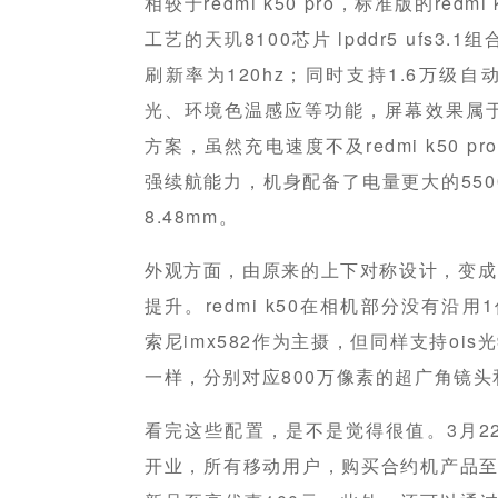
相较于redmi k50 pro，标准版的re
工艺的天玑8100芯片 lpddr5 ufs3.1
刷新率为120hz；同时支持1.6万级自
光、环境色温感应等功能，屏幕效果属于
方案，虽然充电速度不及redmi k50 pr
强续航能力，机身配备了电量更大的550
8.48mm。
外观方面，由原来的上下对称设计，变成
提升。redmi k50在相机部分没有沿
索尼imx582作为主摄，但同样支持ois光学
一样，分别对应800万像素的超广角镜头
看完这些配置，是不是觉得很值。3月2
开业，所有移动用户，购买合约机产品至高