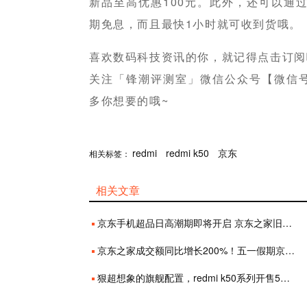
新品至高优惠100元。此外，还可以通
期免息，而且最快1小时就可收到货哦。
喜欢数码科技资讯的你，就记得点击订阅
关注「锋潮评测室」微信公众号【微信号：fe
多你想要的哦~
分享
redmi
赞
redmi k50
京东
相关标签：
相关文章
京东手机超品日高潮期即将开启 京东之家旧机回收补贴至高300元
京东之家成交额同比增长200%！五一假期京东手机超级品类日火热开展
狠超想象的旗舰配置，redmi k50系列开售5分钟突破33万台