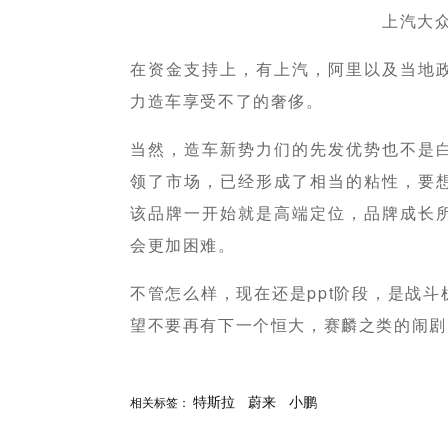
上汽大众工
在资金支持上，有上汽，阿里以及当地
力造车享受不了的奢侈。
当然，造车新势力们的先发优势也不是
领了市场，已经形成了相当的粘性，要
该品牌一开始就是高端定位，品牌成长
会更加困难。
不管怎么样，现在还是ppt阶段，是战
望不要再有下一个恒大，赛麟之类的闹剧
分享
赞
特斯拉
蔚来
小鹏
相关标签：