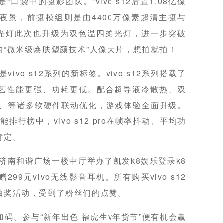
是“口袋中的摄影团队。”vivo s12后置1.08亿像
景夜景，前摄模组则是由4400万像素超清主摄与
柔光灯此次也升级为双色温四柔光灯，进一步突破
“微米级焕肤塑颜技术”人像大片，想拍就拍！
ivo s12系列的新标签。vivo s12系列搭载了
工艺性能更强、功耗更低。配合超导液冷散热、双
t模式、等诸多软硬件联动优化，游戏体验全面升级。
能排行榜中，vivo s12 pro在帧率抖动、平均功
肯定。
信在济南和谐广场一楼中厅举办了凯发k8娱乐登录k8
9元vivo无线影音耳机。所有购买vivo s12
抽奖活动，受到了粉丝们的点赞。
再加码。参与“新年出色 福虎生v年货节”便有机会赢