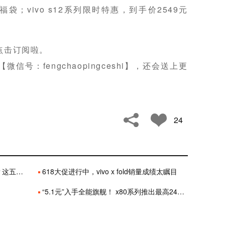
袋；vivo s12系列限时特惠，到手价2549元
点击订阅啦。
号：fengchaopingceshi】，还会送上更
24
现最突出
618大促进行中，vivo x fold销量成绩太瞩目
“5.1元”入手全能旗舰！ x80系列推出最高24期免息购机福利