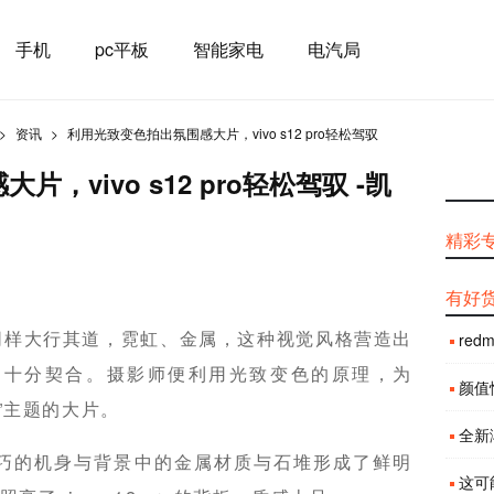
手机
pc平板
智能家电
电汽局
资讯
利用光致变色拍出氛围感大片，vivo s12 pro轻松驾驭
，vivo s12 pro轻松驾驭 -凯
精彩
有好
同样大行其道，霓虹、金属，这种视觉风格营造出
red
品十分契合。摄影师便利用光致变色的原理，为
颜值性
业风”主题的大片。
全新渐
，纤薄轻巧的机身与背景中的金属材质与石堆形成了鲜明
这可