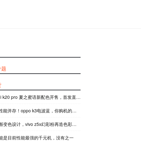
专题
货
mi k20 pro 夏之蜜语新配色开售，首发直降 300 元
能并存！oppo k3电波蓝，你购机的新选择
变色设计，vivo z5x幻彩粉再造色彩美学
能是目前性能最强的千元机，没有之一