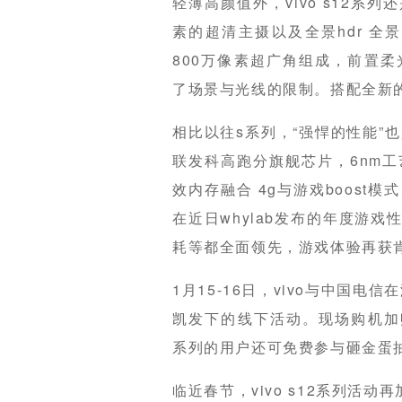
轻薄高颜值外，vivo s12系列还
素的超清主摄以及全景hdr 全
800万像素超广角组成，前置
了场景与光线的限制。搭配全新的
相比以往s系列，“强悍的性能”也是v
联发科高跑分旗舰芯片，6nm
效内存融合 4g与游戏boos
在近日whylab发布的年度游戏性
耗等都全面领先，游戏体验再获
1月15-16日，vivo与中国电
凯发下的线下活动。现场购机加赠29
系列的用户还可免费参与砸金蛋
临近春节，vivo s12系列活动