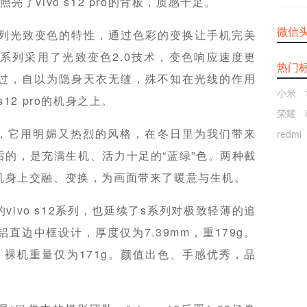
亮了vivo s12 pro的背板，质感十足。
微信
12系列光致变色的特性，通过色彩的变换让手机完美
12系列采用了光致变色2.0技术，变色响应速度更
热门
过，自以为隐身天衣无缝，殊不知在光线的作用
小米
12 pro的机身之上。
荣耀
主打色，它用明媚又热烈的风格，在冬日里为我们带来
redmi
的，是充满生机、活力十足的“蓝绿”色。两种截
ro的机身上交融、变换，为画面带来了暖意与生机。
ivo s12系列，也延续了s系列对极致轻薄的追
空铝直边中框设计，厚度仅为7.39mm，重179g。
36mm，裸机重量仅为171g。颜值出色、手感优秀，品