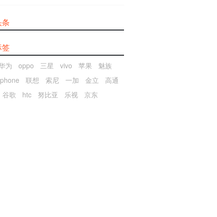
头条
标签
华为
oppo
三星
vivo
苹果
魅族
iphone
联想
索尼
一加
金立
高通
谷歌
htc
努比亚
乐视
京东