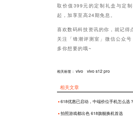
取价值399元的定制礼盒与定制福
起，加享至高24期免息。
喜欢数码科技资讯的你，就记得
关注「锋潮评测室」微信公众号【微信
多你想要的哦~
分享
vivo
赞
vivo s12 pro
相关标签：
相关文章
618优惠已启动，中端价位手机怎么选？这五台表
拍照游戏都出色 618旗舰换机首选