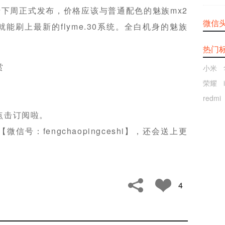
下周正式发布，价格应该与普通配色的魅族mx2
微信
能刷上最新的flyme.30系统。全白机身的魅族
热门
赏
小米
荣耀
redmi
点击订阅啦。
号：fengchaopingceshi】，还会送上更
4