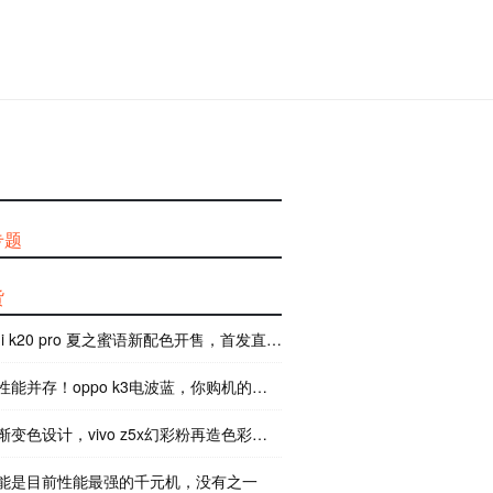
专题
货
mi k20 pro 夏之蜜语新配色开售，首发直降 300 元
能并存！oppo k3电波蓝，你购机的新选择
变色设计，vivo z5x幻彩粉再造色彩美学
能是目前性能最强的千元机，没有之一