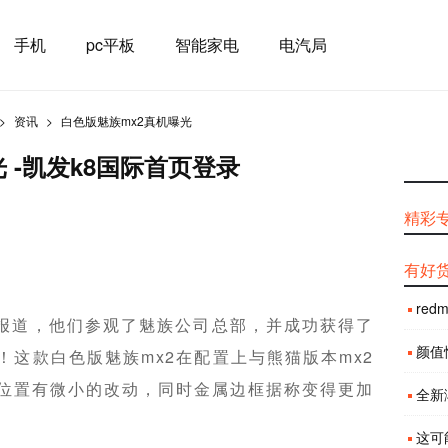
手机
pc平板
智能家电
电汽局
资讯
白色版魅族mx2真机曝光
 -凯发k8国际首页登录
精彩
有好
red
n.ru报道，他们参观了魅族公司总部，并成功获得了
颜值性
！这款白色版魅族mx2在配置上与熊猫版本mx2
位置有微小的改动，同时金属边框据称变得更加
全新渐
这可