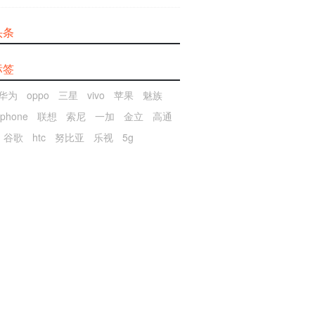
头条
标签
华为
oppo
三星
vivo
苹果
魅族
iphone
联想
索尼
一加
金立
高通
谷歌
htc
努比亚
乐视
5g