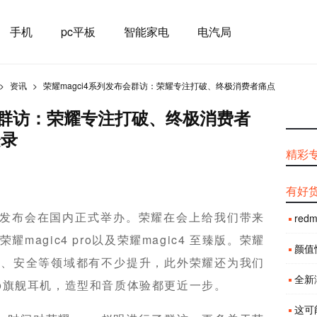
手机
pc平板
智能家电
电汽局
资讯
荣耀magci4系列发布会群访：荣耀专注打破、终极消费者痛点
布会群访：荣耀专注打破、终极消费者
登录
精彩
有好
列新品发布会在国内正式举办。荣耀在会上给我们带来
red
耀magic4 pro以及荣耀magic4 至臻版。荣耀
颜值性
性能、安全等领域都有不少提升，此外荣耀还为我们
全新渐
 pro旗舰耳机，造型和音质体验都更近一步。
这可