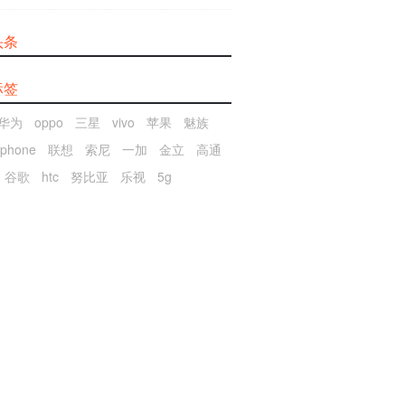
头条
标签
华为
oppo
三星
vivo
苹果
魅族
iphone
联想
索尼
一加
金立
高通
谷歌
htc
努比亚
乐视
5g