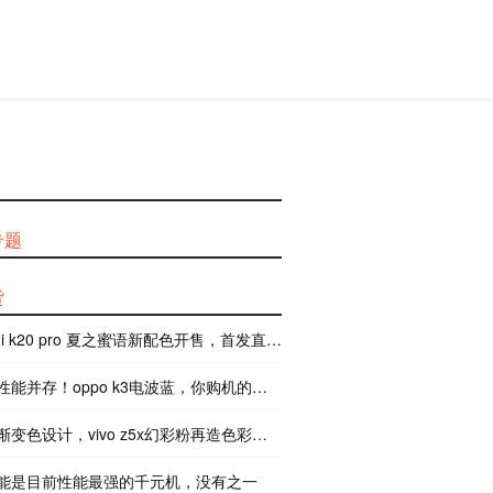
专题
货
mi k20 pro 夏之蜜语新配色开售，首发直降 300 元
能并存！oppo k3电波蓝，你购机的新选择
变色设计，vivo z5x幻彩粉再造色彩美学
能是目前性能最强的千元机，没有之一