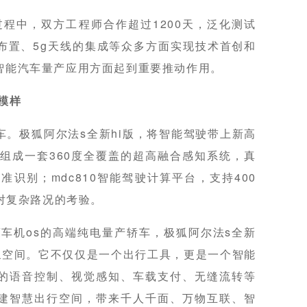
过程中，双方工程师合作超过1200天，泛化测试
布置、5g天线的集成等众多方面实现技术首创和
智能汽车量产应用方面起到重要推动作用。
模样
。极狐阿尔法s全新hi版，将智能驾驶带上新高
组成一套360度全覆盖的超高融合感知系统，真
准识别；mdc810智能驾驶计算平台，支持400
应对复杂路况的考验。
车机os的高端纯电量产轿车，极狐阿尔法s全新
想象空间。它不仅仅是一个出行工具，更是一个智能
的语音控制、视觉感知、车载支付、无缝流转等
建智慧出行空间，带来千人千面、万物互联、智