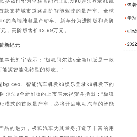
款搭载hi华为全栈智能汽车凯发k8娱乐登录k8凯
锋潮科
首款支持城市道路高阶智能驾驶的量产车、全球
华为“
os的高端纯电量产轿车。新车分为进阶版和高阶
万元，高阶版售价42.99万元。
ait
202
驶新纪元
事长刘宇表示：“极狐阿尔法s全新hi版是一款
新能源智能化转型的标志。”
g ceo、智能汽车凯发k8娱乐登录k8凯发下的
狐阿尔法s全新hi版的上市表示祝贺并指出：“极狐
inside模式的首款量产车，必将开启电动汽车的智能
产品的魅力，极狐汽车为其量身打造了丰富的用