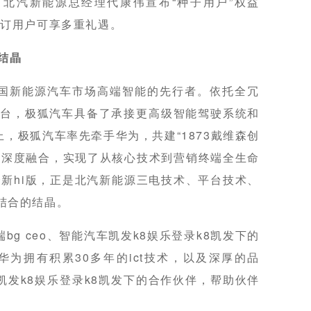
北汽新能源总经理代康伟宣布“种子用户”权益
前下订用户可享多重礼遇。
结晶
国新能源汽车市场高端智能的先行者。依托全冗
平台，极狐汽车具备了承接更高级智能驾驶系统和
，极狐汽车率先牵手华为，共建“1873戴维森创
网联深度融合，实现了从核心技术到营销终端全生命
新hi版，正是北汽新能源三电技术、平台技术、
相结合的结晶。
g ceo、智能汽车凯发k8娱乐登录k8凯发下的
“华为拥有积累30多年的ict技术，以及深厚的品
发k8娱乐登录k8凯发下的合作伙伴，帮助伙伴