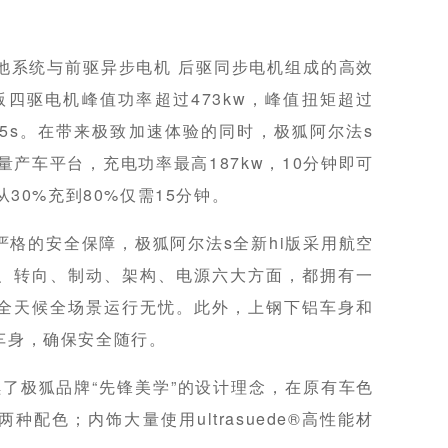
。
池系统与前驱异步电机 后驱同步电机组成的高效
版四驱电机峰值功率超过473kw，峰值扭矩超过
3.5s。在带来极致加速体验的同时，极狐阿尔法s
压量产车平台，充电功率最高187kw，10分钟即可
从30%充到80%仅需15分钟。
格的安全保障，极狐阿尔法s全新hi版采用航空
、转向、制动、架构、电源六大方面，都拥有一
全天候全场景运行无忧。此外，上钢下铝车身和
车身，确保安全随行。
续了极狐品牌“先锋美学”的设计理念，在原有车色
配色；内饰大量使用ultrasuede®高性能材