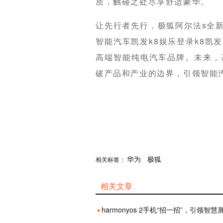
质，触碰之处尽享舒适豪华。
让先行者先行，极狐阿尔法s全新
智能汽车凯发k8娱乐登录k8凯
高端智能纯电汽车品牌。未来，
破产品和产业的边界，引领智能
分享
华为
赞
极狐
相关标签：
相关文章
harmonyos 2手机“招一招”，引领智慧屏播