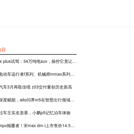
内容
x plus试驾：34万纯电suv，操控它竟让我直呼北鼻
动车远行者f系列、机械师mmax系列发布：续航更长，更智能
汽车3月再取佳绩 z03交付量创历史新高
度赋能，aito问界m5在智慧出行领域有何突破？
拉车主实名羡慕，小鹏p5记忆泊车体验
pv颠覆者！宋max dm-i上市售价14.58万元起