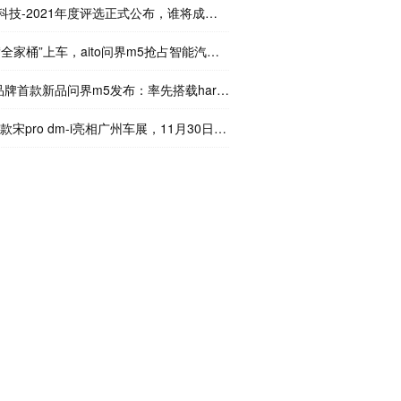
技-2021年度评选正式公布，谁将成为今年最佳？
全家桶”上车，aito问界m5抢占智能汽车高地
o品牌首款新品问界m5发布：率先搭载harmonyos智能座舱
2款宋pro dm-i亮相广州车展，11月30日预售