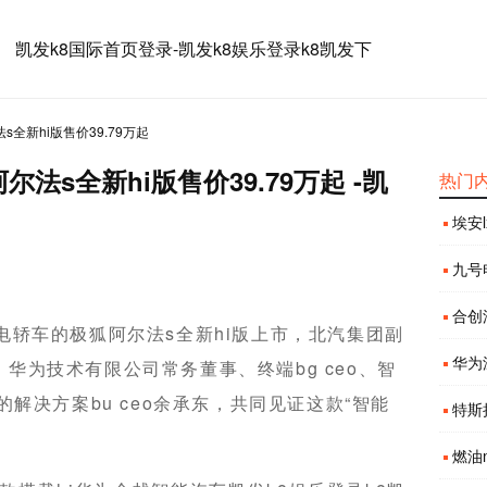
凯发k8国际首页登录-凯发k8娱乐登录k8凯发下
全新hi版售价39.79万起
法s全新hi版售价39.79万起 -凯
热门
埃安l
九号电
合创
电轿车的极狐阿尔法s全新hi版上市，北汽集团副
华为深
华为技术有限公司常务董事、终端bg ceo、智
的解决方案bu ceo余承东，共同见证这款“智能
特斯
燃油m