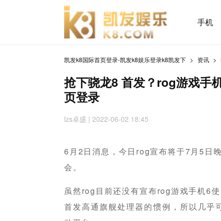
手机
凯发k8国际首页登录-凯发k8娱乐登录k8凯发下
资讯
抢下骁龙8 首发？rog游戏手机
页登录
lzs卓盛
| 2022-06-02 18:45
6月2日消息，今日rog宣布将于7月5日
会。
虽然rog目前还没有宣布rog游戏手机6
首发高通旗舰处理器的惯例，所以几乎可