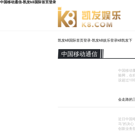
中国移动通信-凯发k8国际首页登录
凯发k8国际首页登录-凯发k8娱乐登录k8凯发下
中国移动通信
中国移动
验网，在
设超过10
会走路的三百块
近日中国
马“的决
创新业务部