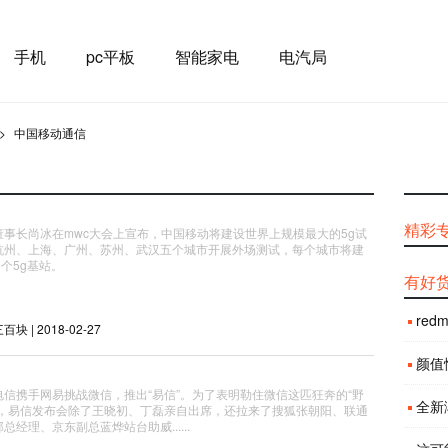
手机
pc平板
智能家电
电汽局
中国移动通信
精彩
董事长尚冰在mwc大会上宣布，中国移动将建设世界上规模最大的5g试
杭州、上海、广州、苏州、武汉五个城市开展外场测试，每个城市将建
0个5g基站。
有好
red
 | 2018-02-27
颜值性
电信携手网易挑战微信，推出“易信”。为了表明勒住微信这匹狂奔的“野
全新渐
心，易信发布会除了王晓初、丁磊亲自出席，还拉来了搜狐张朝阳、联通
总经理、京东副总蓝烨站台助威......