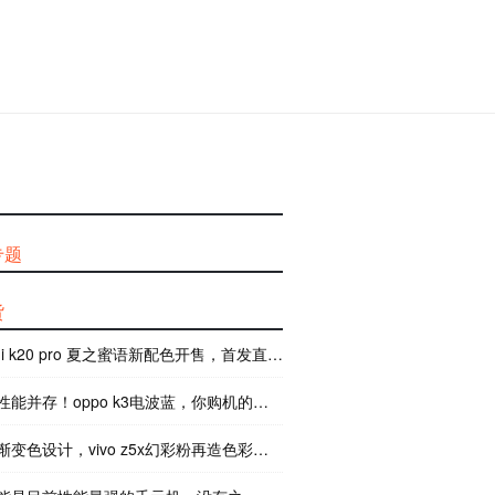
专题
货
mi k20 pro 夏之蜜语新配色开售，首发直降 300 元
能并存！oppo k3电波蓝，你购机的新选择
变色设计，vivo z5x幻彩粉再造色彩美学