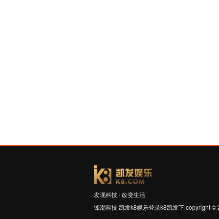
发现科技 · 改变生活
锋潮科技 凯发k8娱乐登录k8凯发下 copyright © 