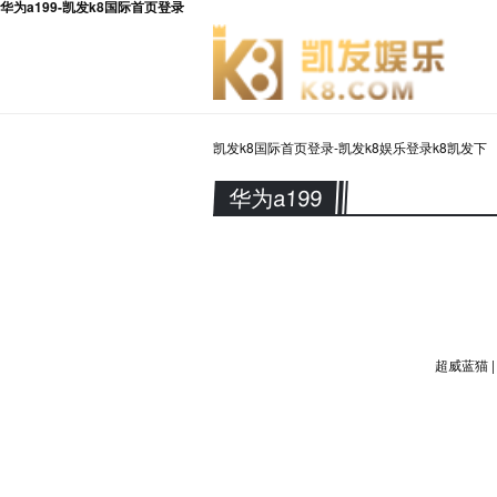
华为a199-凯发k8国际首页登录
凯发k8国际首页登录-凯发k8娱乐登录k8凯发下
华为a199
超威蓝猫 | 