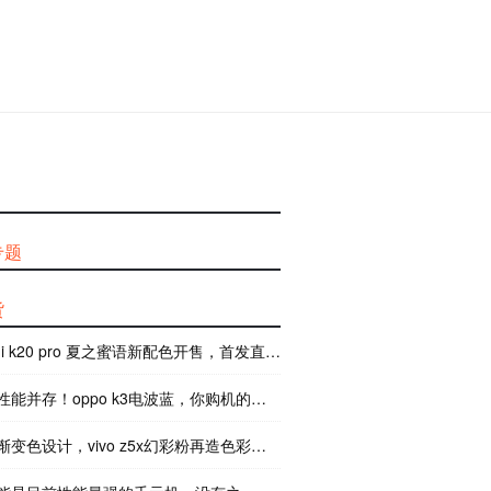
专题
货
mi k20 pro 夏之蜜语新配色开售，首发直降 300 元
能并存！oppo k3电波蓝，你购机的新选择
变色设计，vivo z5x幻彩粉再造色彩美学