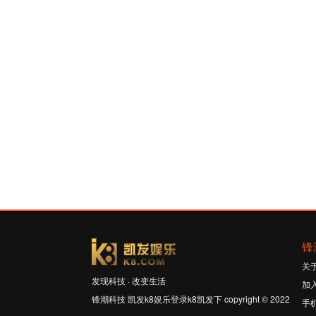
锋
关
发现科技 · 改变生活
加
锋潮科技 凯发k8娱乐登录k8凯发下 copyright © 2022
手