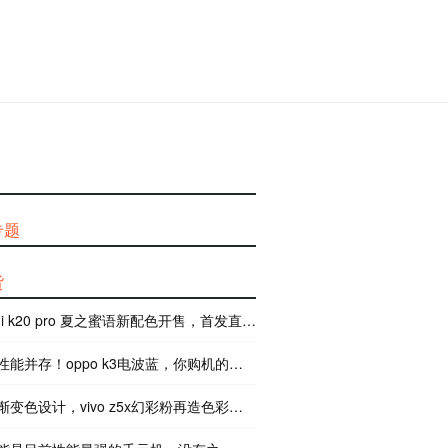
专题
货
mi k20 pro 夏之蜜语新配色开售，首发直降 300 元
能并存！oppo k3电波蓝，你购机的新选择
变色设计，vivo z5x幻彩粉再造色彩美学