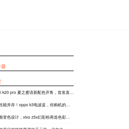
专题
货
mi k20 pro 夏之蜜语新配色开售，首发直降 300 元
能并存！oppo k3电波蓝，你购机的新选择
变色设计，vivo z5x幻彩粉再造色彩美学