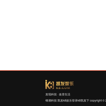
发现科技 · 改变生活
锋潮科技 凯发k8娱乐登录k8凯发下 copyright © 