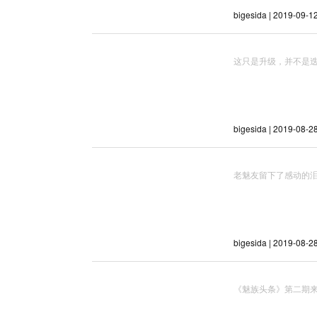
bigesida | 2019-09-1
这只是升级，并不是
bigesida | 2019-08-2
老魅友留下了感动的
bigesida | 2019-08-2
《魅族头条》第二期