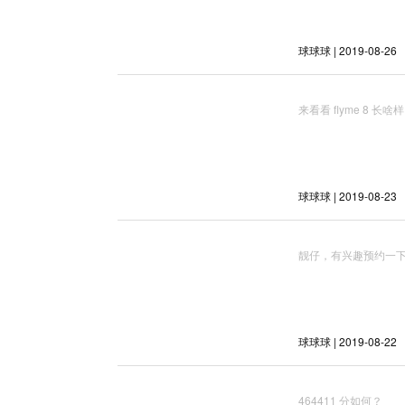
球球球 | 2019-08-26
来看看 flyme 8 长啥样
球球球 | 2019-08-23
靓仔，有兴趣预约一
球球球 | 2019-08-22
464411 分如何？