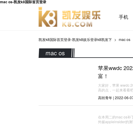
mac os-凯发k8国际首页登录
手机
凯发k8国际首页登录-凯发k8娱乐登录k8凯发下
mac os
mac os
苹果wwdc 
富！
大家好，苹果 wwdc 
高的点，一起来看看
高转青年 | 2022-06-0
在本周二的mac os补
外媒appleinside