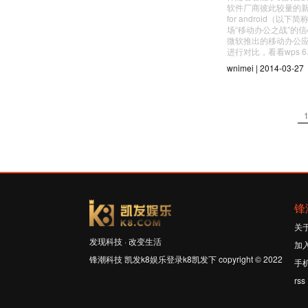
软件厂商彼此较量的新战场
for android（以
场“移动办公之战”的信
微软推出的移动办公应用
进行对比，看看wps 6.
wnimei | 2014-03-27
锋
关
发现科技 · 改变生活
加
锋潮科技 凯发k8娱乐登录k8凯发下 copyright © 2022
手
rss