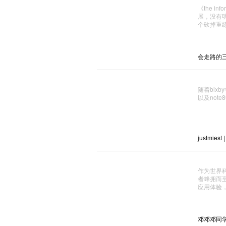
《the i
展，没有
个砍掉重练
会走路的三百块
随着bix
以及not
justmiest 
作为世界
者蜂拥而
应用体验
邓邓邓同学_ 