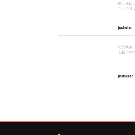
露，新版i
车，也可以
justmiest 
按照苹果
包括了wat
justmiest 