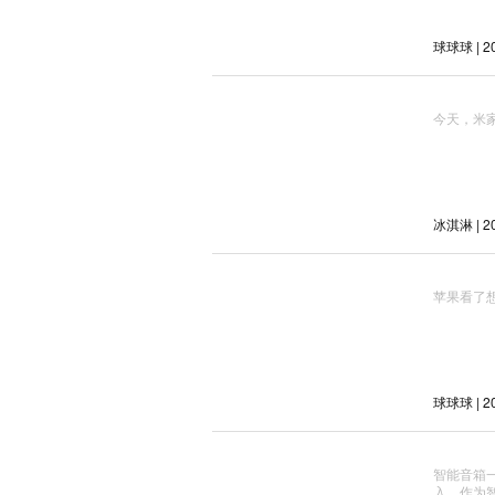
球球球 | 20
今天，米家a
冰淇淋 | 20
苹果看了
球球球 | 20
智能音箱
入。作为