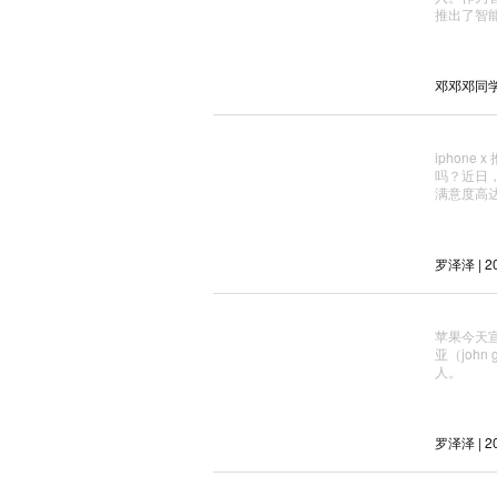
推出了智能音
邓邓邓同学_ 
iphon
吗？近日，调
满意度高达
罗泽泽 | 20
苹果今天宣
亚（joh
人。
罗泽泽 | 20