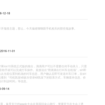
6-12-18
不开鬼怪主题，那么，今天编者聊聊跟手机相关的那些鬼故事。
| 2016-11-01
苹果ios10系统正式版的推出，滴滴用户可以不需要任何手动录入，只需
i语音助手就可以完成打车操作。直接说出“用滴滴出行叫车去机场”，siri即
从当前位置到机场的叫车信息，用户确认后即可发送叫车订单，在siri
以看到『司机凯发k8娱乐登录k8凯发下的联系方式，车辆基本信息、价
预计到达时间』等信息。
16-09-14
凌晨，备受关注的wwdc大会在美国旧金山举行，苹果官方在大会上透