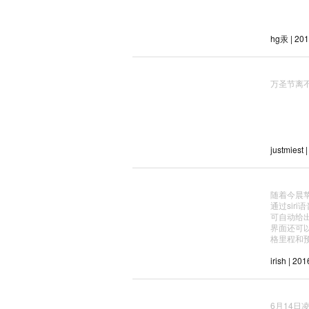
hg汞 | 201
万圣节离
justmiest 
随着今晨
通过sir
可自动给出
界面还可
格里程和
irish | 20
6月14日