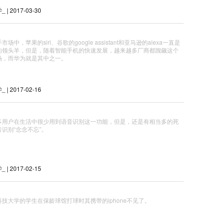
| 2017-03-30
场中，苹果的siri、谷歌的google assistant和亚马逊的alexa一直是
的领头羊，但是，随着智能手机的快速发展，越来越多厂商都觊觎这个
场，而华为就是其中之一。
| 2017-02-16
多用户在生活中很少用到语音识别这一功能，但是，还是有相当多的死
识别“念念不忘”。
| 2017-02-15
技大学的学生在保龄球馆打球时其携带的iphone不见了。