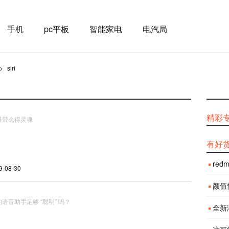
手机
pc平板
智能家电
电汽局
siri
精彩
鞋带么得灵魂
有好
red
19-08-30
颜值性
语音助手足够 “聪明” 吗？
全新渐