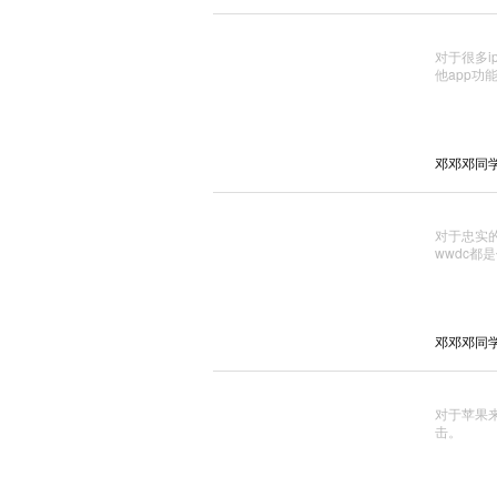
对于很多i
他app功
邓邓邓同学_ 
对于忠实
wwdc都
邓邓邓同学_ 
对于苹果来
击。