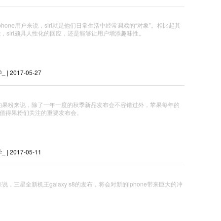
phone用户来说，siri就是他们日常生活中经常调戏的“对象”。相比起其
能，siri颇具人性化的回应，还是能够让用户增添趣味性。
| 2017-05-27
的果粉来说，除了一年一度的秋季新品发布会不容错过外，苹果每年的
是值得果粉们关注的重要发布会。
| 2017-05-11
说，三星全新机王galaxy s8的发布，将会对新的iphone带来巨大的冲