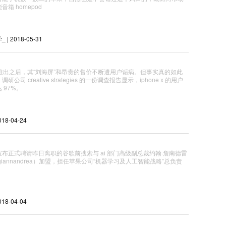
箱 homepod
| 2018-05-31
e x 推出之后，其“刘海屏”和昂贵的售价不断遭用户诟病。但事实真的如此
研公司 creative strategies 的一份调查报告显示，iphone x 的用户
 97%。
18-04-24
布正式聘请昨日离职的谷歌前搜索与 ai 部门高级副总裁约翰·詹南德雷
n giannandrea）加盟，担任苹果公司“机器学习及人工智能战略”总负责
18-04-04