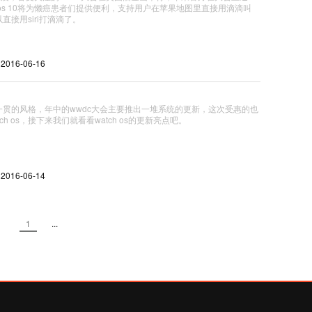
os 10将为懒癌患者们提供便利，支持用户在苹果地图里直接用滴滴叫
直接用siri打滴滴了。
| 2016-06-16
一贯的风格，年中的wwdc大会主要推出一堆系统的更新，这次受惠的也
ch os，接下来我们就看看watch os的更新亮点吧。
| 2016-06-14
1
...