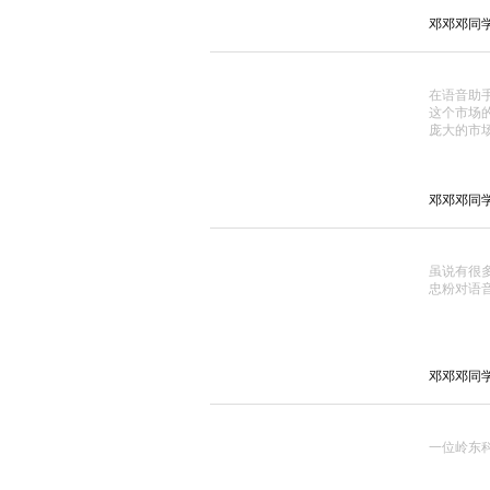
邓邓邓同学_ 
在语音助手市
这个市场
庞大的市
邓邓邓同学_ 
虽说有很
忠粉对语音
邓邓邓同学_ 
一位岭东科