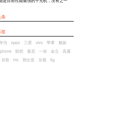
能是目前性能最强的千元机，没有之一
头条
标签
华为
oppo
三星
vivo
苹果
魅族
iphone
联想
索尼
一加
金立
高通
谷歌
htc
努比亚
乐视
5g