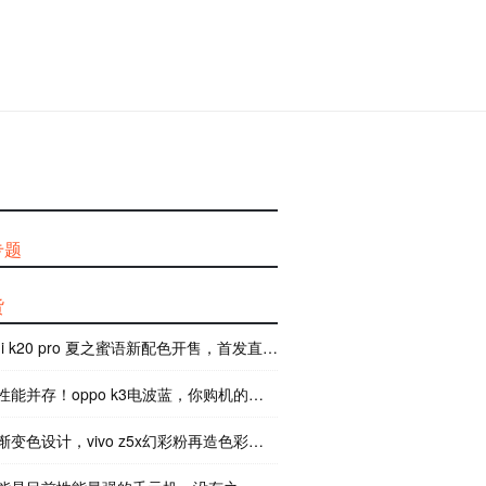
专题
货
mi k20 pro 夏之蜜语新配色开售，首发直降 300 元
能并存！oppo k3电波蓝，你购机的新选择
变色设计，vivo z5x幻彩粉再造色彩美学