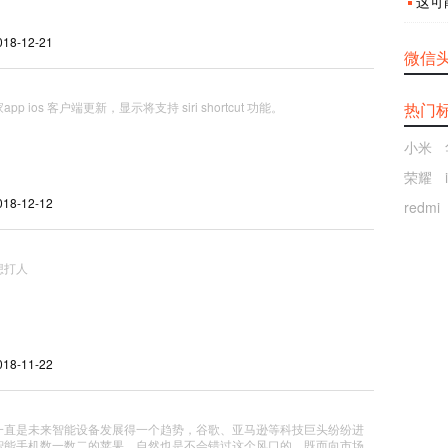
这可
18-12-21
微信
pp ios 客户端更新，显示将支持 siri shortcut 功能。
热门
小米
荣耀
18-12-12
redmi
想打人
18-11-22
一直是未来智能设备发展得一个趋势，谷歌、亚马逊等科技巨头纷纷进
智能手机数一数二的苹果，自然也是不会错过这个风口的，既而向市场