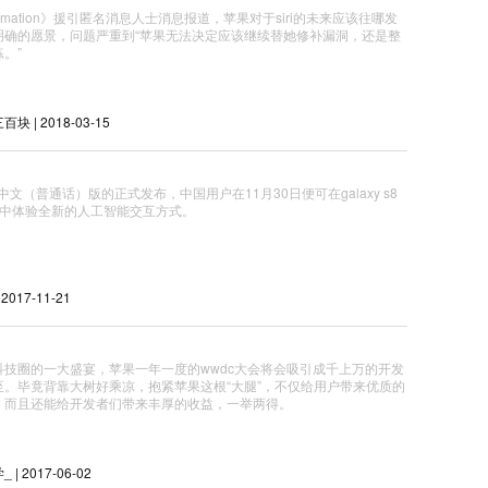
nformation》援引匿名消息人士消息报道，苹果对于siri的未来应该往哪发
明确的愿景，问题严重到“苹果无法决定应该继续替她修补漏洞，还是整
。”
 | 2018-03-15
by中文（普通话）版的正式发布，中国用户在11月30日便可在galaxy s8
e8中体验全新的人工智能交互方式。
| 2017-11-21
科技圈的一大盛宴，苹果一年一度的wwdc大会将会吸引成千上万的开发
至。毕竟背靠大树好乘凉，抱紧苹果这根“大腿”，不仅给用户带来优质的
，而且还能给开发者们带来丰厚的收益，一举两得。
| 2017-06-02