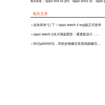
oppo find x5 pro
oppo enco x2
oppo 
相关标签：
相关文章
这块表有“心”了！oppo watch 2 ecg版正式发布
oppo watch 2冰川湖蓝图赏：通透新设计，更见小清新
50元pk5000元，耳机价格碾压音质就能碾压吗？