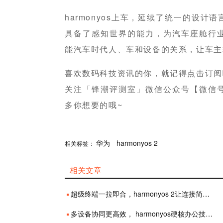
harmonyos上车，延续了统一的设
具备了感知世界的能力，为汽车座舱行
能汽车时代人、车和设备的关系，让车主
喜欢数码科技资讯的你，就记得点击订阅
关注「锋潮评测室」微信公众号【微信号：fe
多你想要的哦~
分享
华为
赞
harmonyos 2
相关标签：
相关文章
超级终端一拉即合，harmonyos 2让连接简单“亿”点
多设备协同更高效， harmonyos硬核办公技巧大盘点