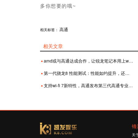
多你想要的哦~
分享
高通
赞
相关标签：
相关文章
amd或与高通达成合作，让锐龙笔记本用上wi-fi 6e网络
第一代骁龙8 性能测试：性能如约提升，还能不能变“清凉”？
支持wi-fi 7新特性，高通发布第三代高通专业联网平台产品
锋
关