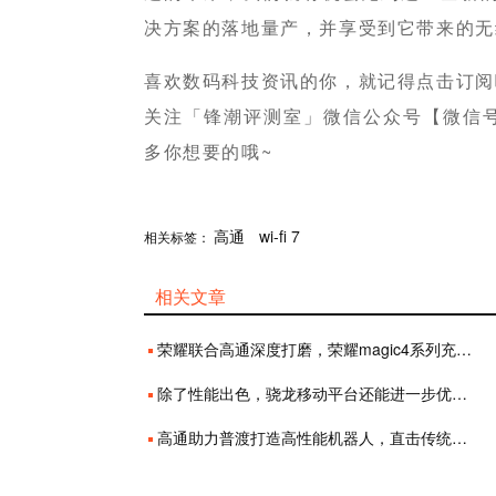
决方案的落地量产，并享受到它带来的无
喜欢数码科技资讯的你，就记得点击订阅
关注「锋潮评测室」微信公众号【微信号：fe
多你想要的哦~
分享
高通
赞
wi-fi 7
相关标签：
相关文章
荣耀联合高通深度打磨，荣耀magic4系列充分释放骁龙8顶级性能
除了性能出色，骁龙移动平台还能进一步优化你的音频体验
高通助力普渡打造高性能机器人，直击传统商用配送机器人痛点