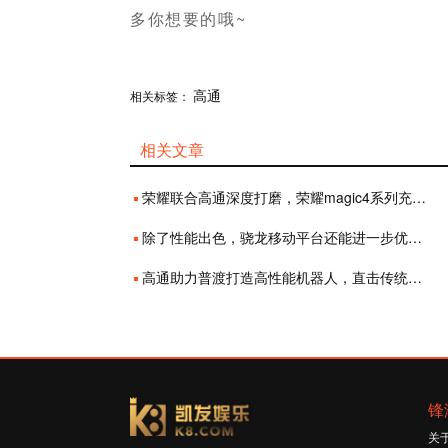
多你想要的哦~
分享
高通
赞
相关标签：
相关文章
荣耀联合高通深度打磨，荣耀magic4系列充分释放骁龙8顶级性能
除了性能出色，骁龙移动平台还能进一步优化你的音频体验
高通助力普渡打造高性能机器人，直击传统商用配送机器人痛点
锋
关