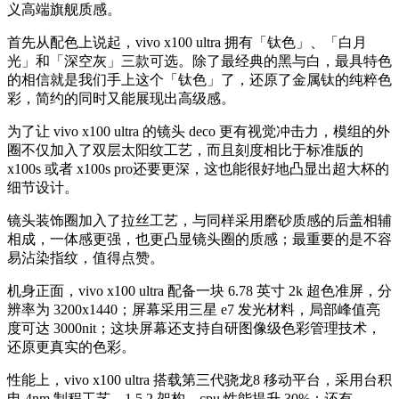
义高端旗舰质感。
首先从配色上说起，vivo x100 ultra 拥有「钛色」、「白月
光」和「深空灰」三款可选。除了最经典的黑与白，最具特色
的相信就是我们手上这个「钛色」了，还原了金属钛的纯粹色
彩，简约的同时又能展现出高级感。
为了让 vivo x100 ultra 的镜头 deco 更有视觉冲击力，模组的外
圈不仅加入了双层太阳纹工艺，而且刻度相比于标准版的
x100s 或者 x100s pro还要更深，这也能很好地凸显出超大杯的
细节设计。
镜头装饰圈加入了拉丝工艺，与同样采用磨砂质感的后盖相辅
相成，一体感更强，也更凸显镜头圈的质感；最重要的是不容
易沾染指纹，值得点赞。
机身正面，vivo x100 ultra 配备一块 6.78 英寸 2k 超色准屏，分
辨率为 3200x1440；屏幕采用三星 e7 发光材料，局部峰值亮
度可达 3000nit；这块屏幕还支持自研图像级色彩管理技术，
还原更真实的色彩。
性能上，vivo x100 ultra 搭载第三代骁龙8 移动平台，采用台积
电 4nm 制程工艺，1 5 2 架构，cpu 性能提升 30%；还有