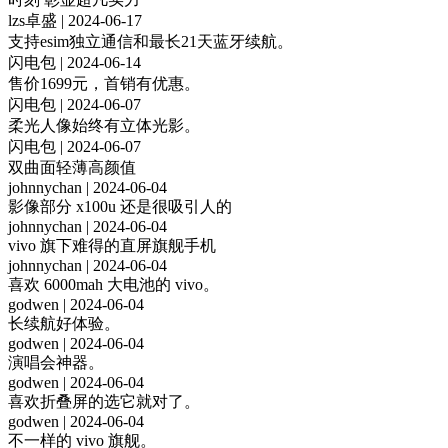
lzs卓盛 | 2024-06-17
支持esim独立通信和最长21天蓝牙续航。
闪电包 | 2024-06-14
售价1699元，首销有优惠。
闪电包 | 2024-06-07
柔光人像始终有立体光影。
闪电包 | 2024-06-07
双曲面轻薄高颜值
johnnychan | 2024-06-04
影像部分 x100u 还是很吸引人的
johnnychan | 2024-06-04
vivo 旗下难得的直屏旗舰手机
johnnychan | 2024-06-04
喜欢 6000mah 大电池的 vivo。
godwen | 2024-06-04
长续航好体验。
godwen | 2024-06-04
演唱会神器。
godwen | 2024-06-04
喜欢折叠屏的选它就对了。
godwen | 2024-06-04
不一样的 vivo 旗舰。