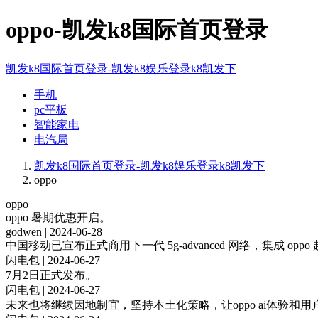
oppo-凯发k8国际首页登录
凯发k8国际首页登录-凯发k8娱乐登录k8凯发下
手机
pc平板
智能家电
电汽局
凯发k8国际首页登录-凯发k8娱乐登录k8凯发下
oppo
oppo
oppo 暑期优惠开启。
godwen | 2024-06-28
中国移动已宣布正式商用下一代 5g-advanced 网络，集成 oppo 
闪电包 | 2024-06-27
7月2日正式发布。
闪电包 | 2024-06-27
未来也将继续因地制宜，坚持本土化策略，让oppo ai体验和