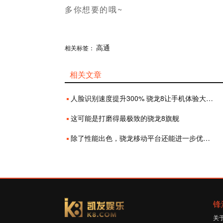
多你想要的哦~
分享
高通
赞
相关标签：
相关文章
人脸识别速度提升300% 骁龙8让手机体验大幅提升
这可能是打磨得最极致的骁龙8旗舰
除了性能出色，骁龙移动平台还能进一步优化你的音频体验
锋
关