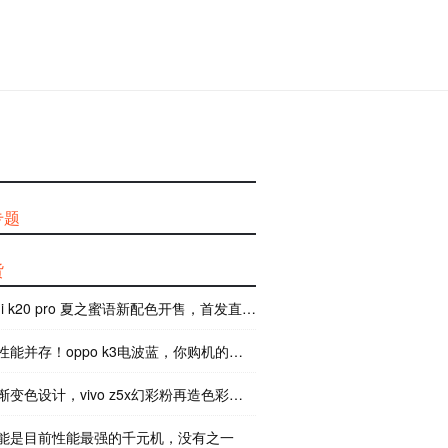
专题
货
mi k20 pro 夏之蜜语新配色开售，首发直降 300 元
能并存！oppo k3电波蓝，你购机的新选择
变色设计，vivo z5x幻彩粉再造色彩美学
能是目前性能最强的千元机，没有之一