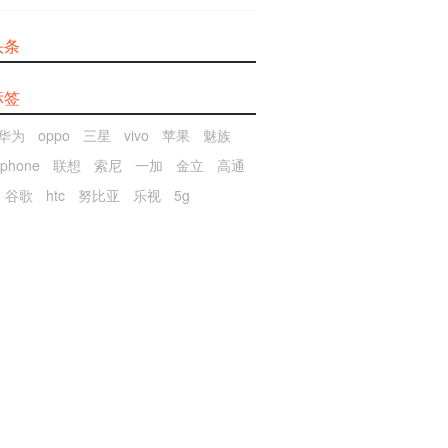
头条
标签
华为
oppo
三星
vivo
苹果
魅族
iphone
联想
索尼
一加
金立
高通
谷歌
htc
努比亚
乐视
5g