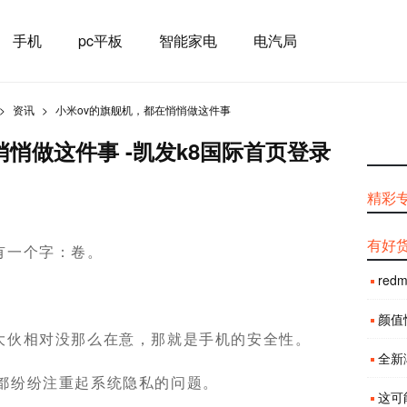
手机
pc平板
智能家电
电汽局
资讯
小米ov的旗舰机，都在悄悄做这件事
悄悄做这件事 -凯发k8国际首页登录
精彩
有好
有一个字：卷。
red
颜值性
大伙相对没那么在意，那就是手机的安全性。
全新渐
厂商都纷纷注重起系统隐私的问题。
这可