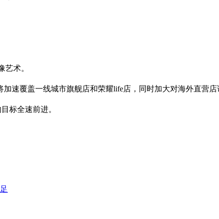
影像艺术。
区将加速覆盖一线城市旗舰店和荣耀life店，同时加大对海外直营
的目标全速前进。
满足