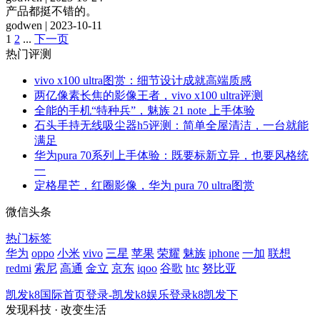
产品都挺不错的。
godwen | 2023-10-11
1
2
...
下一页
热门评测
vivo x100 ultra图赏：细节设计成就高端质感
两亿像素长焦的影像王者，vivo x100 ultra评测
全能的手机“特种兵”，魅族 21 note 上手体验
石头手持无线吸尘器h5评测：简单全屋清洁，一台就能
满足
华为pura 70系列上手体验：既要标新立异，也要风格统
一
定格星芒，红圈影像，华为 pura 70 ultra图赏
微信头条
热门标签
华为
oppo
小米
vivo
三星
苹果
荣耀
魅族
iphone
一加
联想
redmi
索尼
高通
金立
京东
iqoo
谷歌
htc
努比亚
凯发k8国际首页登录-凯发k8娱乐登录k8凯发下
发现科技 · 改变生活